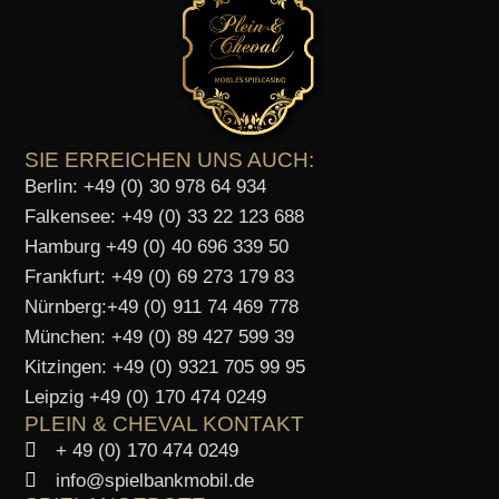
SIE ERREICHEN UNS AUCH:
Berlin: +49 (0) 30 978 64 934
Falkensee: +49 (0) 33 22 123 688
Hamburg +49 (0) 40 696 339 50
Frankfurt: +49 (0) 69 273 179 83
Nürnberg:+49 (0) 911 74 469 778
München: +49 (0) 89 427 599 39
Kitzingen: +49 (0) 9321 705 99 95
Leipzig +49 (0) 170 474 0249
PLEIN & CHEVAL KONTAKT
+ 49 (0) 170 474 0249
info@spielbankmobil.de