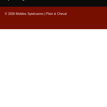
© 2026 Mobiles Spielcasino | Plein & Cheval